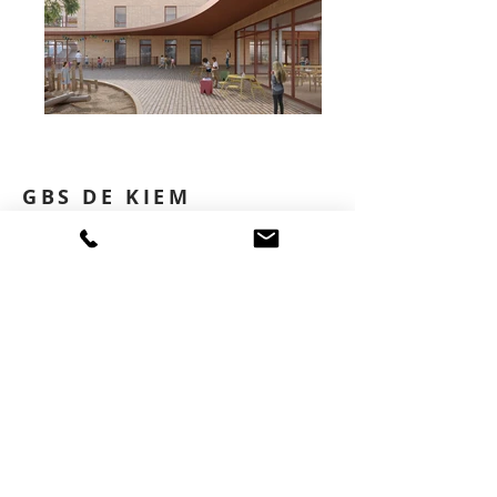
GBS DE KIEM
OPDRACHTGEVER -
MAITRE DE L'OUVRAGE
:
Gemeente Ternat
LIGGING -
LIEU
: Ternat
AARD VAN HET PROJECT -
NATURE DU PROJET
:
Nieuwbouw school​
Nouvelle contruction d'une école
STATUS -
STATUT
:
Aanbesteding
Adjudication
OMVANG -
SURFACE
: 250
0 m²