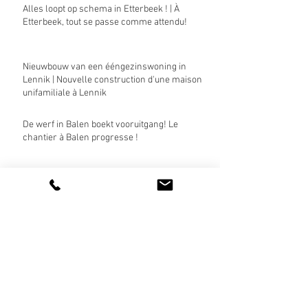
Alles loopt op schema in Etterbeek ! | À
Etterbeek, tout se passe comme attendu!
Nieuwbouw van een ééngezinswoning in
Lennik | Nouvelle construction d'une maison
unifamiliale à Lennik
De werf in Balen boekt vooruitgang! Le
chantier à Balen progresse !
Fase 3 van Sint-Victor is officieel begonnen! |
La phase 3 de Sint-Victor a officiellement
commencé!
De bouw van het nieuwe kinderdagverblijf en
sociale huisvesting in Etterbeek is
begonnen! | La construction de la nouvelle
crèche et des logements sociaux à Etterbeek
a commencé!
De eerste CLT-wanden zijn geplaatst! Les