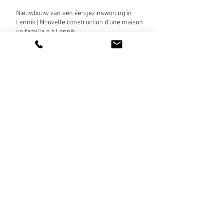
Nieuwbouw van een ééngezinswoning in
Lennik | Nouvelle construction d'une maison
unifamiliale à Lennik
De werf in Balen boekt vooruitgang! Le
chantier à Balen progresse !
Fase 3 van Sint-Victor is officieel begonnen! |
La phase 3 de Sint-Victor a officiellement
commencé!
De bouw van het nieuwe kinderdagverblijf en
sociale huisvesting in Etterbeek is
begonnen! | La construction de la nouvelle
crèche et des logements sociaux à Etterbeek
a commencé!
De eerste CLT-wanden zijn geplaatst! Les
premiers murs en CLT ont été posés !
Herfst in Sint-Victor | L’automne à Saint-