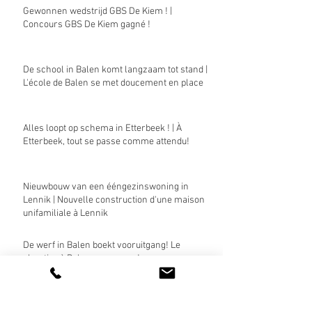
Gewonnen wedstrijd GBS De Kiem ! |
Concours GBS De Kiem gagné !
De school in Balen komt langzaam tot stand |
L'école de Balen se met doucement en place
Alles loopt op schema in Etterbeek ! | À
Etterbeek, tout se passe comme attendu!
Nieuwbouw van een ééngezinswoning in
Lennik | Nouvelle construction d'une maison
unifamiliale à Lennik
De werf in Balen boekt vooruitgang! Le
chantier à Balen progresse !
Fase 3 van Sint-Victor is officieel begonnen! |