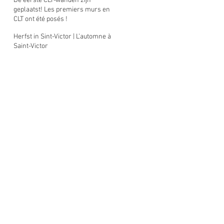
De eerste CLT-wanden zijn
nouvelle crèche et des logements
geplaatst! Les premiers murs en
sociaux à Etterbeek a commencé!
CLT ont été posés !
Herfst in Sint-Victor | L’automne à
Saint-Victor