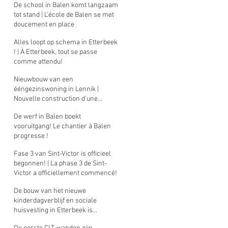
De school in Balen komt langzaam
tot stand | L'école de Balen se met
doucement en place
Alles loopt op schema in Etterbeek
! | À Etterbeek, tout se passe
comme attendu!
Nieuwbouw van een
ééngezinswoning in Lennik |
Nouvelle construction d'une
maison unifamiliale à Lennik
De werf in Balen boekt
vooruitgang! Le chantier à Balen
progresse !
Fase 3 van Sint-Victor is officieel
begonnen! | La phase 3 de Sint-
Victor a officiellement commencé!
De bouw van het nieuwe
kinderdagverblijf en sociale
huisvesting in Etterbeek is
begonnen! | La construction de la